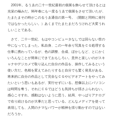
　2001年。るうゑの二十一世紀最初の個展を飾らせて頂けるとは
光栄の極みだ。96年春にも一度るうゑで個展をさせて頂いたが、
たまたまその時がこのるうゑ通信の第一号。（開館と同時に発刊
ではなかったらしい。）あくまでたまたまだろうけれど大変うれ
しいことである。
　さて、二十一世紀、もはやコンピュータなしでは回らない世の
中になってしまった。私自身、この一年余り写真をＣＧ処理する
仕事に携わっているが、色の調整、合成、ぼかしなど、とにかく
いろんなことが簡単にできておもしろい。意外と楽しいのがスキ
ャナやデジカメで取り込んだ自分の作品を、操作してみるという
使い方だ。色相を変えてみたりすると自分でも驚く発見がある。
将来的に自分の作品として完全なＣＧやビデオアートをやってみ
たいという思いもあるが、実行せずにいる。想像以上にパソコン
は時間を奪う。それにＣＧではどうも気持ちが揺さぶられない。
感心こそすれ、感動はないように思う。結局、やっぱりアナログ
で在り続けるのが大事だと思っている。どんなメディアを使って
表現しても、人間のナマなパワーが精神を揺り動かすのではない
だろうか。