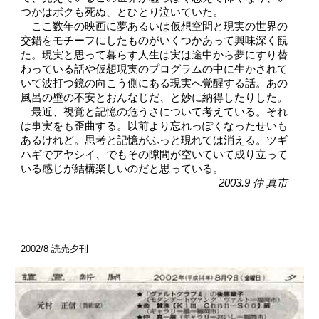
つかはボクも死ぬ、とひとり泣いていた。
　ここ数年の映画に夢あるいは仮想空間と現実の世界の
交錯をモチーフにしたものがいくつかあって興味深く観
た。現実と思って暮らす人生は実は途中から夢にすり替
わっている話や仮想現実のプログラムの中に生かされて
いて波打つ鏡の向こう側にある現実へ覚醒する話。あの
風呂の壁の不安とおんなじだ、と妙に納得したりした。
　最近、視覚と記憶の危うさについて考えている。それ
は事実をも歪曲する。以前より忘れっぽくなったせいも
あるけれど。思考と記憶がふっと現れては消える。ツギ
ハギでアヤシイ、でもその隙間が空いていて成り立って
いる感じが結構楽しいのだと思っている。
2003.9 仲 真市　
2002/8 
読売夕刊