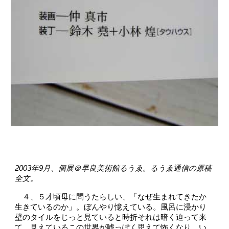
2003年9月、個展＠早良美術館るうゑ。るうゑ通信の原稿
全文。
　４、５才頃母に問うたらしい、「なぜ生まれてきたか
生きているのか」。ぼんやり憶えている。風呂に浸かり
壁のタイルをじっと見ていると時折それは暗く迫って来
て、見えているこの世界が嘘っぽく思えて怖くなり、い