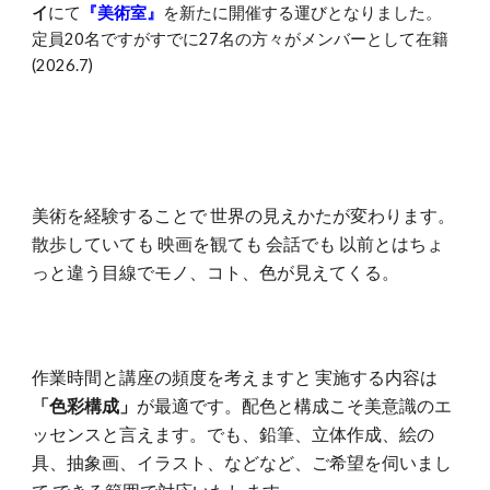
イ
にて
『美術室』
を新たに開催する運びとなりました。
定員20名ですがすでに27名の方々がメンバーとして在籍
(2026.7)
美術を経験することで 世界の見えかたが変わります。
散歩していても 映画を観ても 会話でも 以前とはちょ
っと違う目線でモノ、コト、色が見えてくる。
作業時間と講座の頻度
を考え
ますと
実施する内容は
「色彩構成」
が最適
です。配色と構成こそ美意識
の
エ
ッセンスと言えます。
でも、鉛筆、立体作成、絵の
具、抽象画、イラスト、などなど
、
ご希望を伺いま
し