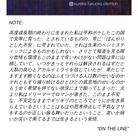
NOTE:
高度成長期の終わりに生まれた私は平和ボケしたこの国
で安寧に育った、とされているものの、常に「ぼんやり
とした不安」に苛まれていた、それは生来のペシミステ
ィックによるものかもしれない、さりとて報道を見る限
り世情も環境もこのままで良いわけがない問題は常に山
積していて、いつかきっとそれらは解決されるはずだと
人類の良心とアカルイミライを信じていたが、果たして
ますます酷くなるのはふえつづける人口数のせいなのか
それともすり減り続けるひとびとの底意地のせいなのか
もう全く希望を持てない状況にまで陥ってしまった。元
より私はドリーマーでロマンが過ぎた。このまま不安
な、不安定なままでギリギリのところでどうにか生き長
らえているということはもはや思考停止して平気なフリ
をするのが正しい振る舞いだったということ、老いか病
いか災いで果てるまでは生きるという覚悟、
“ON THE LINE”