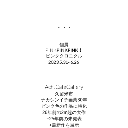
・・・
個展
PINK
PINK
PINK！
ピンククロニクル
2023.
5.31
-
6.26
AchtCafeGallery
久留米市
ナカシンイチ画業30年
ピンク色の作品に特化
26年前の
2m超の大作
+25年前の未発表
+最新作を
展示