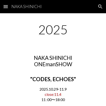
NAKA SHINICHI
Skip to main content
Skip to navigation
2025
NAKA SHINICHI
ONE
man
SHOW
"CODES, ECHOES"
202
5.10.29-11.9
close:11.4
11 :00〜18:00