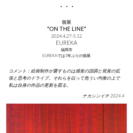
・・・
個展
"ON THE LINE"
2024.
4.27
-
5.12
EUREKA
福岡市
EUREKAでは3年ぶりの個展
コメント：絵画制作が齎すものは感覚の諧調と視覚の拡
張と思考のドライブ。それらを以って危うい均衡の上で
私は自身の作品の更新を図る。
ナカシンイチ 2024.4