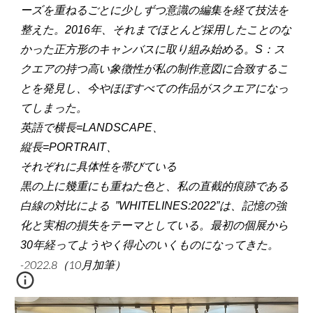
ーズを重ねるごとに少しずつ意識の編集を経て技法を
整えた。2016年、それまでほとんど採用したことのな
かった正方形のキャンバスに取り組み始める。S：ス
クエアの持つ高い象徴性が私の制作意図に合致するこ
とを発見し、今やほぼすべての作品がスクエアになっ
てしまった。
英語で横長=LANDSCAPE、
縦長=PORTRAIT、
それぞれに具体性を帯びている
黒の上に幾重にも重ねた色と、私の直截的痕跡である
白線の対比による ”WHITELINES:2022”は、記憶の強
化と実相の損失をテーマとしている。最初の個展から
30年経ってようやく得心のいくものになってきた。
-2022.8（10月加筆）